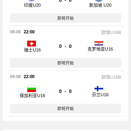
0
-
0
印度U20
新加坡 U20
即将开始
08-06
22:00
欧锦U16B
0
-
0
克罗地亚U16
瑞士U16
即将开始
08-06
22:00
欧锦U16B
0
-
0
芬兰U16
保加利亚U16
即将开始