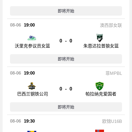
即将开始
08-06
19:00
澳西部女联
0
-
0
沃里克参议员女篮
朱恩达拉普狼女篮
即将开始
08-06
19:00
菲MPBL
0
-
0
巴西兰钢铁公司
帕拉纳克爱国者
即将开始
08-06
19:30
欧锦U16B