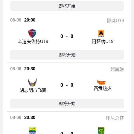
即将开始
08-06
20:00
挪威U19
0
-
0
辛迪夫佐特U19
阿萨纳U19
即将开始
08-06
20:30
越南联
0
-
0
西贡热火
胡志明市飞翼
即将开始
08-06
20:30
印尼总杯
0
-
0