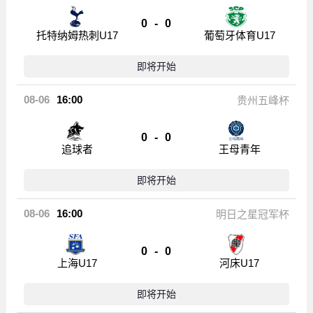
0
-
0
托特纳姆热刺U17
葡萄牙体育U17
即将开始
08-06
16:00
贵州五峰杯
0
-
0
追球者
王母青年
即将开始
08-06
16:00
明日之星冠军杯
0
-
0
上海U17
河床U17
即将开始