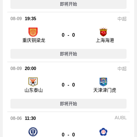
即将开始
08-09
19:35
中超
0
-
0
重庆铜梁龙
上海海港
即将开始
08-09
20:00
中超
0
-
0
山东泰山
天津津门虎
即将开始
AUBL
08-06
11:30
0
-
0