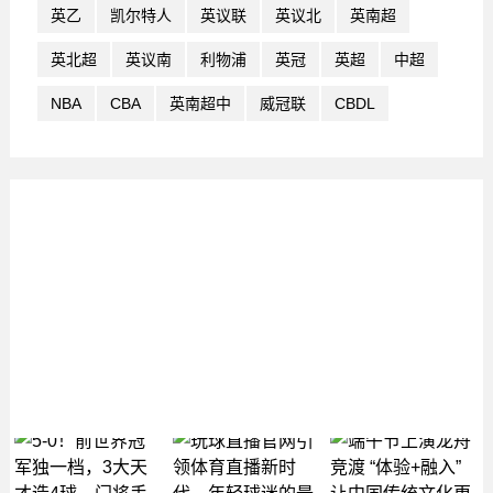
英乙
凯尔特人
英议联
英议北
英南超
英北超
英议南
利物浦
英冠
英超
中超
NBA
CBA
英南超中
威冠联
CBDL