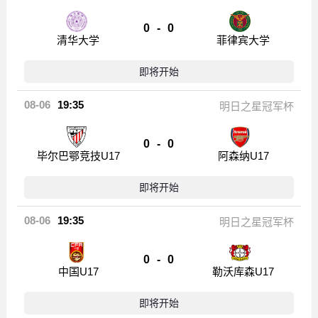
0
-
0
清华大学
菲律宾大学
即将开始
08-06
19:35
明日之星冠军杯
0
-
0
毕尔巴鄂竞技U17
阿森纳U17
即将开始
08-06
19:35
明日之星冠军杯
0
-
0
中国U17
勒沃库森U17
即将开始