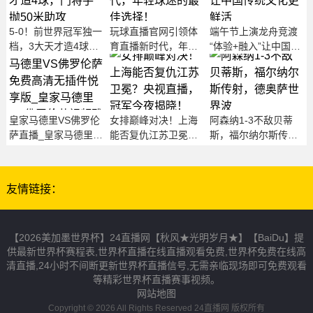
5-0！前世界冠军独一
玩球直播官网引领体
端午节上演龙舟竞渡
档，3大天才造4球，
育直播新时代，年轻
“体验+融入”让中国传
门将手抛50米助攻
球迷的最佳选择！
统文化更鲜活
皇家马德里VS佛罗伦
女排巅峰对决！上海
阿森纳1-3不敌贝蒂
萨直播_皇家马德里
能否复仇江苏卫冕？
斯，福尔纳尔斯传
VS佛罗伦萨免费高清
央视直播，冠军今夜
射，德奥萨世界波
无插件悦享版_皇家马
揭晓！
德里VS佛罗伦萨视频
友情链接：
雅享
【2026美加墨世界杯】24直播网【秋风★光明岁月★】【BaiDu】提
供最新世界杯赛程表,世界杯直播在线直播观看免费,世界杯免费在线高
清直播,24小时不间断更新世界杯直播信号,无需亲临现场即可免费观看
等精彩世界杯直播赛事视频。
网站地图
Copyright © 2026 All Rights Reserved 24直播网 版权所有