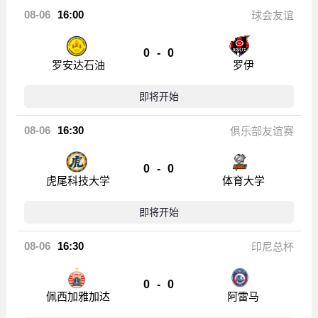
08-06
16:00
球会友谊
0
-
0
罗安达石油
罗伊
即将开始
08-06
16:30
俱乐部友谊赛
0
-
0
虎尾科技大学
体育大学
即将开始
08-06
16:30
印尼总杯
0
-
0
佩西加雅加达
阿雷马